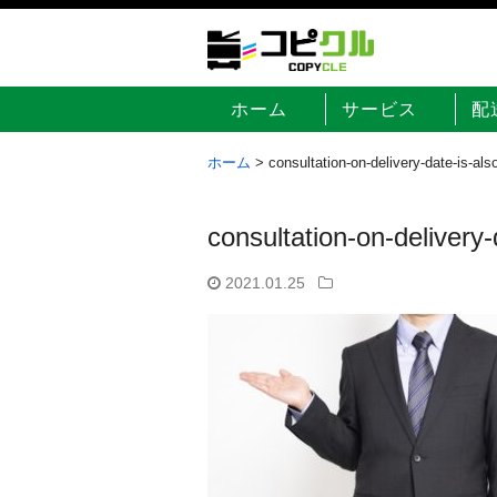
ホーム
サービス
配
ホーム
>
consultation-on-delivery-date-is-als
consultation-on-delivery-
2021.01.25