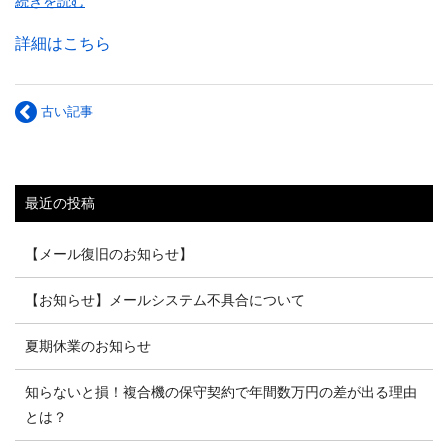
続きを読む
詳細はこちら
古い記事
最近の投稿
【メール復旧のお知らせ】
【お知らせ】メールシステム不具合について
夏期休業のお知らせ
知らないと損！複合機の保守契約で年間数万円の差が出る理由
とは？