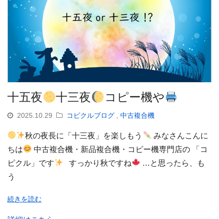
十五夜
十三夜
コピー機や
2025.10.29
コピクルブログ
,
中古複合機
秋の夜長に「十三夜」を楽しもう
みなさんこんに
ちは
中古複合機・新品複合機・コピー機専門店の 「コ
ピクル」です
すっかり秋ですね
…と思ったら、も
う
続きを読む