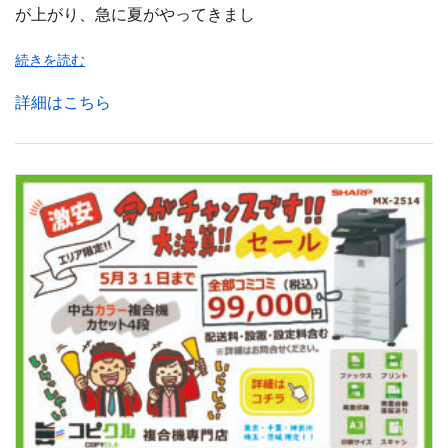
が上がり、急に夏がやってきまし
続きを読む
詳細はこちら