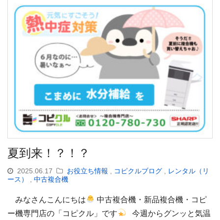
夏到来！？！？
2025.06.17
お役立ち情報
,
コピクルブログ
,
レンタル（リ
ース）
,
中古複合機
みなさんこんにちは
中古複合機・新品複合機・コピ
ー機専門店の「コピクル」です
今週からグンッと気温