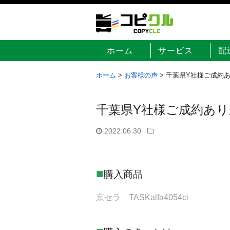
ホーム
サービス
配
ホーム
>
お客様の声
>
千葉県Y社様ご成約
千葉県Y社様ご成約あ
2022.06.30
■
購入商品
京セラ TASKalfa4054ci